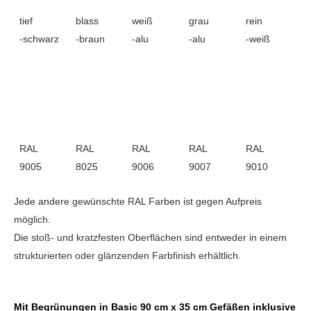
tief
blass
weiß
grau
rein
-schwarz
-braun
-alu
-alu
-weiß
RAL
RAL
RAL
RAL
RAL
9005
8025
9006
9007
9010
Jede andere gewünschte RAL Farben ist gegen Aufpreis
möglich.
Die stoß- und kratzfesten Oberflächen sind entweder in einem
strukturierten oder glänzenden Farbfinish erhältlich.
Mit Begrünungen in Basic 90 cm x 35 cm Gefäßen inklusive