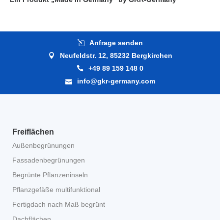
Anfrage senden
Neufeldstr. 12, 85232 Bergkirchen
+49 89 159 148 0
info@gkr-germany.com
Freiflächen
Außenbegrünungen
Fassadenbegrünungen
Begrünte Pflanzeninseln
Pflanzgefäße multifunktional
Fertigdach nach Maß begrünt
Dachflächen