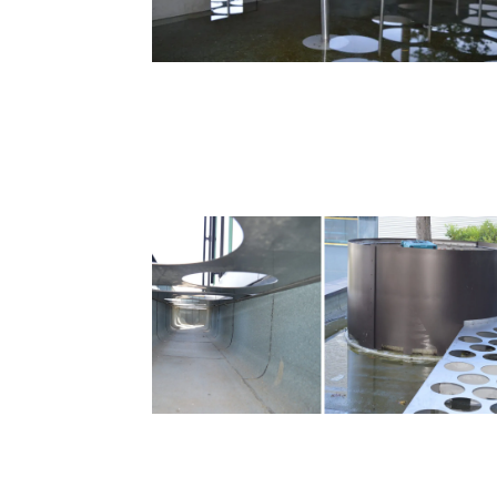
Intensive 
Wandbegrü
Fassadenb
wandgebu