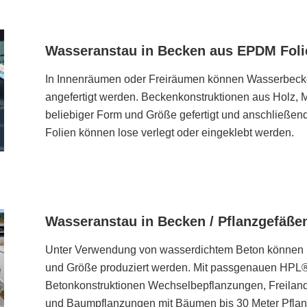
 nach Maß
en mit
grünung
Wasseranstau in Becken aus EPDM Foli
Terrassenbegrünung
In Innenräumen oder Freiräumen können Wasserbeck
angefertigt werden. Beckenkonstruktionen aus Holz, M
htung über Dachflächen
beliebiger Form und Größe gefertigt und anschließe
duktion
Folien können lose verlegt oder eingeklebt werden.
challschutzwände
Wasseranstau in Becken / Pflanzgefäße
Unter Verwendung von wasserdichtem Beton können B
und Größe produziert werden. Mit passgenauen HPL
Betonkonstruktionen Wechselbepflanzungen, Freila
und Baumpflanzungen mit Bäumen bis 30 Meter Pflanz