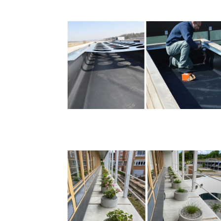
Fertigdach
Solaranlag
Extensivbe
Balkon- & 
Luftbefeuc
Carportpro
Sicht- & S