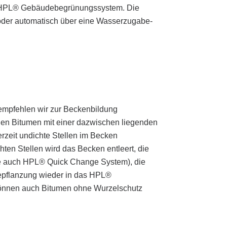
s HPL® Gebäudebegrünungssystem. Die
oder automatisch über eine Wasserzugabe-
empfehlen wir zur Beckenbildung
gen Bitumen mit einer dazwischen liegenden
erzeit undichte Stellen im Becken
en Stellen wird das Becken entleert, die
ehe auch HPL® Quick Change System), die
zgefäße für
kulturpflanzen
Bepflanzung wieder in das HPL®
önnen auch Bitumen ohne Wurzelschutz
in Topf für Hydrokulturpflanzen
in Topf für Erdpflanzen