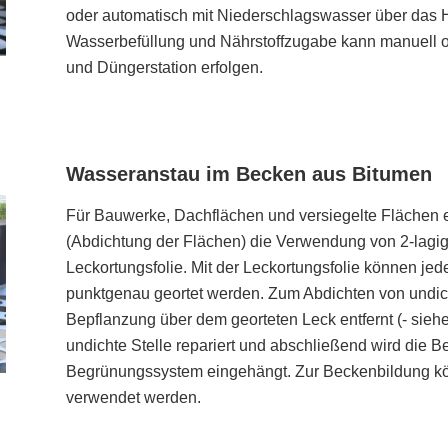
oder automatisch mit Niederschlagswasser über da
Wasserbefüllung und Nährstoffzugabe kann manuell 
und Düngerstation erfolgen.
Wasseranstau im Becken aus Bitumen
Für Bauwerke, Dachflächen und versiegelte Flächen 
(Abdichtung der Flächen) die Verwendung von 2-lagi
Leckortungsfolie. Mit der Leckortungsfolie können jed
punktgenau geortet werden. Zum Abdichten von undicht
Pflanzgefäße multifunktional
Bepflanzung über dem georteten Leck entfernt (- si
Pflan
Hydro
undichte Stelle repariert und abschließend wird die 
Pflanzgefäße XXL
Dachbegrünung
Begrünungssystem eingehängt. Zur Beckenbildung k
Topf 
Schwammstadt
nung und
verwendet werden.
egrünung -
Topf 
Topf in Topf
nden