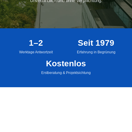
Unverbindlich und ohne Verpflichtung.
1–2
Seit 1979
Werktage Antwortzeit
Erfahrung in Begrünung
Kostenlos
Erstberatung & Projektsichtung