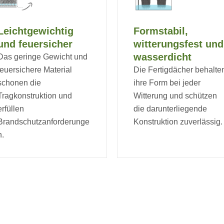
Leichtgewichtig
Formstabil,
und feuersicher
witterungsfest und
wasserdicht
Das geringe Gewicht und
feuersichere Material
Die Fertigdächer behalte
schonen die
ihre Form bei jeder
Tragkonstruktion und
Witterung und schützen
erfüllen
die darunterliegende
Brandschutzanforderunge
Konstruktion zuverlässig.
n.