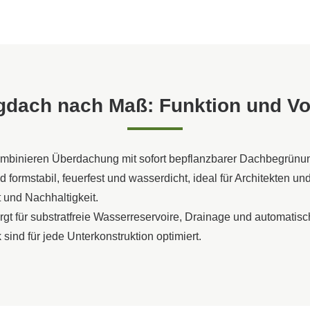
 nach Maß
en mit
grünung
Terrassenbegrünung
htung über Dachflächen
igdach nach Maß: Funktion und Vor
duktion
challschutzwände
mbinieren Überdachung mit sofort bepflanzbarer Dachbegrünung
formstabil, feuerfest und wasserdicht, ideal für Architekten un
 und Nachhaltigkeit.
t für substratfreie Wasserreservoire, Drainage und automatis
sind für jede Unterkonstruktion optimiert.