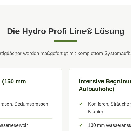
Die Hydro Profi Line® Lösung
rtigdächer werden maßgefertigt mit komplettem Systemaufb
g (150 mm
Intensive Begrünu
Aufbauhöhe)
✓
lrasen, Sedumsprossen
Koniferen, Sträuche
Kräuter
✓
sserreservoir
130 mm Wasseranst