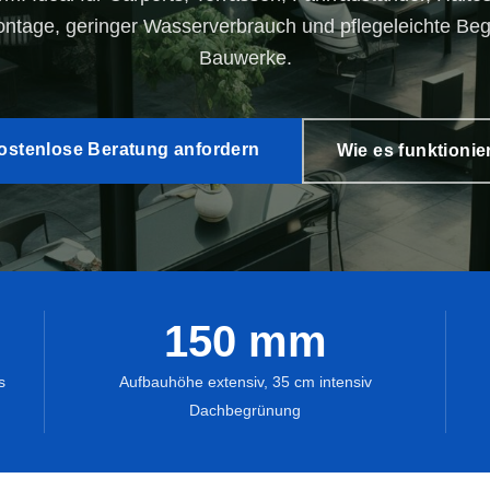
ntage, geringer Wasserverbrauch und pflegeleichte Beg
Bauwerke.
ostenlose Beratung anfordern
Wie es funktionier
150 mm
Pflanzgefäße multifunktional
Pflan
Hydro
Pflanzgefäße XXL
s
Aufbauhöhe extensiv, 35 cm intensiv
Dachbegrünung
Dachbegrünung
Topf 
Schwammstadt
nung und
egrünung -
Topf 
Topf in Topf
nden