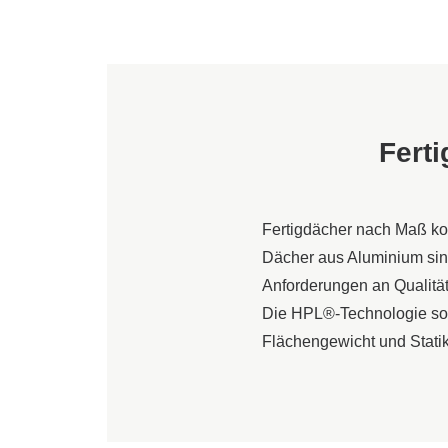
Fertigdach
Solaranlag
Extensivbe
Balkon- & 
Luftbefeuc
Fert
Carportpro
Sicht- & S
Fertigdächer nach Maß ko
Dächer aus Aluminium sind 
Anforderungen an Qualität
Die HPL®-Technologie sorg
Flächengewicht und Statik 