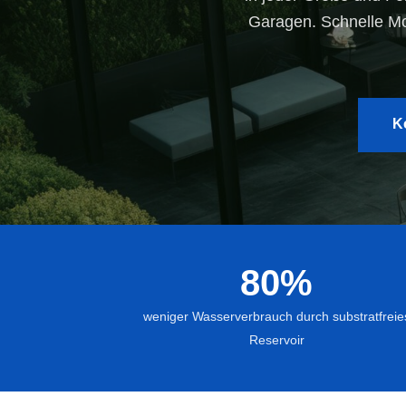
Garagen. Schnelle Mo
K
80%
weniger Wasserverbrauch durch substratfreie
Intensive 
Reservoir
Wandbegrü
Fassadenb
wandgebu