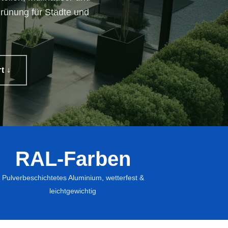
rünung für Städte und
t ↓
RAL-Farben
zgefäße für
kulturpflanzen
Pulverbeschichtetes Aluminium, wetterfest &
leichtgewichtig
in Topf für Hydrokulturpflanzen
in Topf für Erdpflanzen