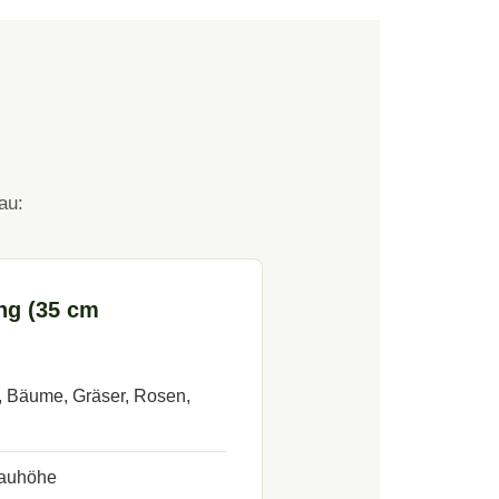
au:
ng (35 cm
r, Bäume, Gräser, Rosen,
auhöhe