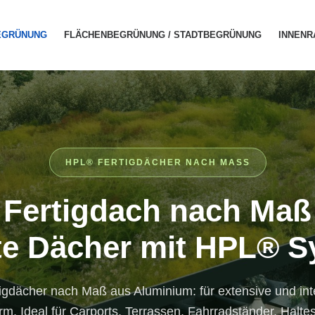
EGRÜNUNG
FLÄCHENBEGRÜNUNG / STADTBEGRÜNUNG
INNEN
HPL® FERTIGDÄCHER NACH MASS
Fertigdach nach Maß
e Dächer mit HPL® 
tigdächer nach Maß aus Aluminium: für extensive und i
m. Ideal für Carports, Terrassen, Fahrradständer, Halte