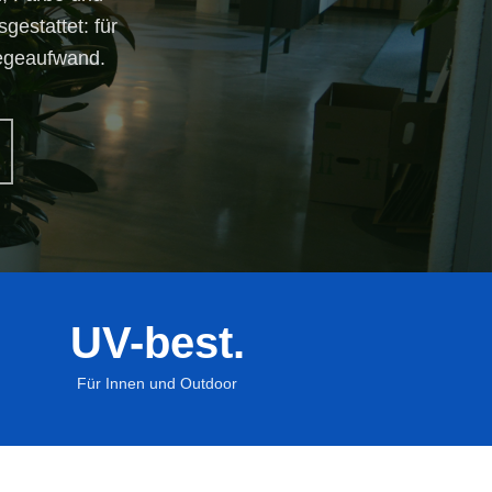
estattet: für
legeaufwand.
UV-best.
zgefäße für
kulturpflanzen
Für Innen und Outdoor
in Topf für Hydrokulturpflanzen
in Topf für Erdpflanzen