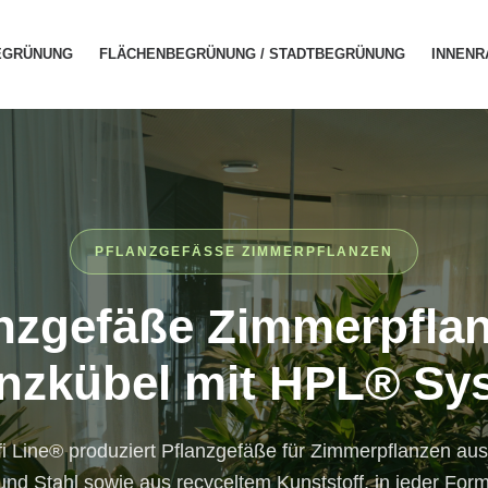
EGRÜNUNG
FLÄCHENBEGRÜNUNG / STADTBEGRÜNUNG
INNEN
PFLANZGEFÄSSE ZIMMERPFLANZEN
nzgefäße Zimmerpfla
anzkübel mit HPL® Sy
i Line® produziert Pflanzgefäße für Zimmerpflanzen aus
nd Stahl sowie aus recyceltem Kunststoff, in jeder For