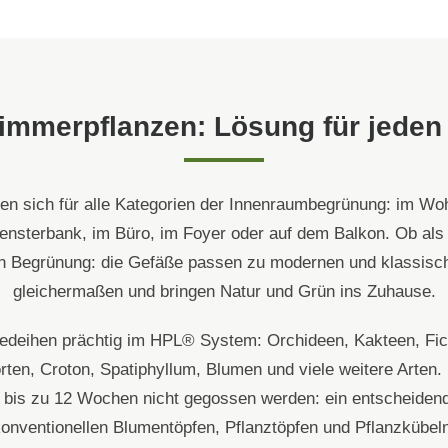
Dachbegrünung
nung und
egrünung -
immerpflanzen: Lösung für jeden
nden
 nach Maß
en mit
n sich für alle Kategorien der Innenraumbegrünung: im Wo
grünung
ensterbank, im Büro, im Foyer oder auf dem Balkon. Ob als 
Terrassenbegrünung
ren Begrünung: die Gefäße passen zu modernen und klassisch
gleichermaßen und bringen Natur und Grün ins Zuhause.
htung über Dachflächen
duktion
edeihen prächtig im HPL® System: Orchideen, Kakteen, Fic
rten, Croton, Spatiphyllum, Blumen und viele weitere Arten
challschutzwände
is zu 12 Wochen nicht gegossen werden: ein entscheidend
onventionellen Blumentöpfen, Pflanztöpfen und Pflanzkübel