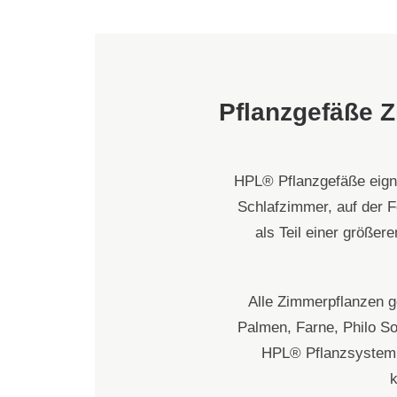
Intensive 
Wandbegrü
Fassadenb
Pflanzgefäße Z
wandgebu
Fertigdach
Solaranlag
HPL® Pflanzgefäße eigne
Extensivbe
Schlafzimmer, auf der F
Balkon- & 
als Teil einer größe
Luftbefeuc
Carportpro
Alle Zimmerpflanzen g
Palmen, Farne, Philo So
Sicht- & S
HPL® Pflanzsystem b
k