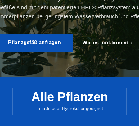
Gefäße sind mit dem patentierten HPL® Pflanzsystem ausg
immerpflanzen bei geringstem Wasserverbrauch und Pf
Pflanzgefäß anfragen
Wie es funktioniert ↓
Alle Pflanzen
Pflanzgefäße multifunktional
Pflan
Hydro
Pflanzgefäße XXL
In Erde oder Hydrokultur geeignet
Topf 
Schwammstadt
Topf 
Topf in Topf