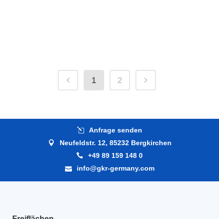
Fassadenbegrünung
funktionell und pflegeleicht
1
2
Anfrage senden
Neufeldstr. 12, 85232 Bergkirchen
+49 89 159 148 0
info@gkr-germany.com
Freiflächen