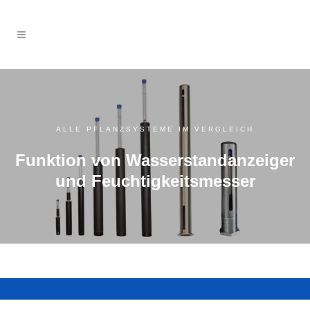
ALLE PFLANZSYSTEME IM VERGLEICH
Funktion von Wasserstandanzeiger
und Feuchtigkeitsmesser