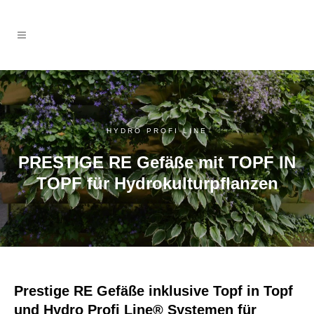
HYDRO PROFI LINE
PRESTIGE RE Gefäße mit TOPF IN
TOPF für Hydrokulturpflanzen
Prestige RE Gefäße inklusive Topf in Topf
und Hydro Profi Line® Systemen für