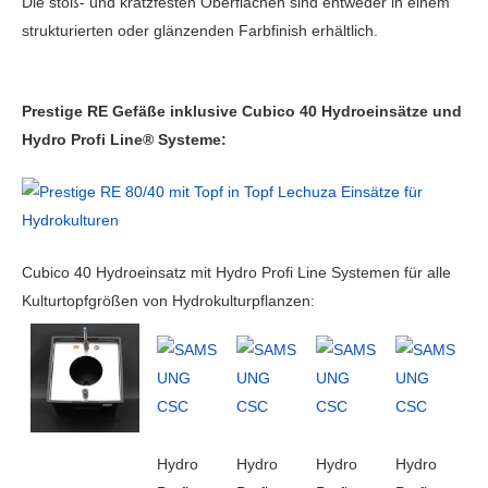
Die stoß- und kratzfesten Oberflächen sind entweder in einem
strukturierten oder glänzenden Farbfinish erhältlich.
Prestige RE Gefäße inklusive Cubico 40 Hydroeinsätze und
Hydro Profi Line® Systeme:
Cubico 40 Hydroeinsatz mit Hydro Profi Line Systemen für alle
Kulturtopfgrößen von Hydrokulturpflanzen:
Hydro
Hydro
Hydro
Hydro