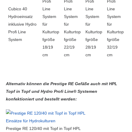
Profi
Profi
Profi
Profi
Cubico 40
Line
Line
Line
Line
Hydroeinsatz
System
System
System
System
inklusive Hydro
für
für
für
für
Profi Line
Kulturtop
Kulturtop
Kulturtop
Kulturtop
System
fgröße
fgröße
fgröße
fgröße
18/19
22/19
28/19
32/19
cm
cm
cm
cm
Alternativ können die Prestige RE Gefäße auch mit HPL
Topf in Topf und Hydro Profi Line® Systemen
konfektioniert und bestellt werden:
Prestige RE 120/40 mit Topf in Topf HPL