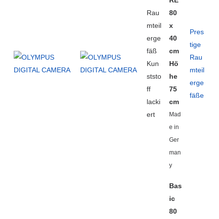
RE
Rau
80
mteil
x
Pres
erge
40
tige
fäß
cm
Rau
Kun
Hö
mteil
ststo
he
erge
ff
75
fäße
lacki
cm
ert
Mad
e in
Ger
man
y
Bas
ic
80