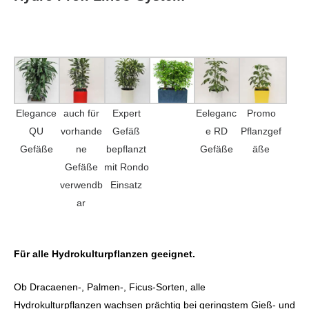
Elegance
auch für
Expert
Eeleganc
Promo
QU
vorhande
Gefäß
e RD
Pflanzgef
Gefäße
ne
bepflanzt
Gefäße
äße
Gefäße
mit Rondo
verwendb
Einsatz
ar
Für alle Hydrokulturpflanzen geeignet.
Ob Dracaenen-, Palmen-, Ficus-Sorten, alle
Hydrokulturpflanzen wachsen prächtig bei geringstem Gieß- und