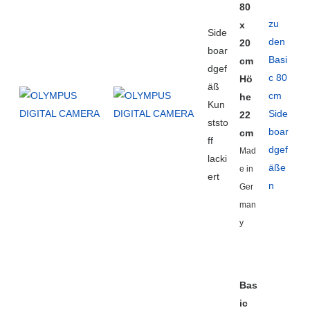
80
zu
x
Side
den
20
boar
Basi
cm
dgef
c 80
Hö
äß
cm
he
Kun
Side
22
ststo
boar
cm
ff
dgef
Mad
lacki
äße
e in
ert
n
Ger
man
y
Bas
ic