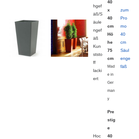
40
hgef
x
zum
äß/S
40
Pro
äule
cm
mo
ngef
Hö
40
äß
he
cm
Kun
75
Säul
ststo
cm
enge
ff
fäß
Mad
lacki
e in
ert
Ger
man
y
Pre
stig
e
Hoc
40