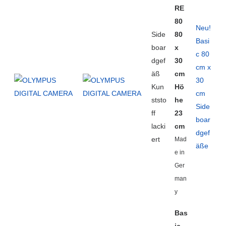
RE
80
Neu!
Side
80
Basi
boar
x
c 80
dgef
30
cm x
äß
cm
30
Kun
Hö
cm
ststo
he
Side
ff
23
boar
lacki
cm
dgef
ert
Mad
äße
e in
Ger
man
y
Bas