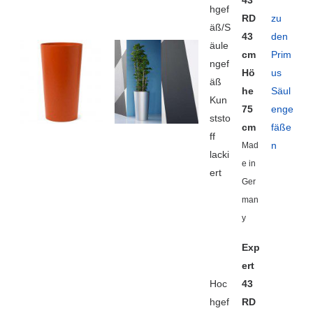
43
hgef
RD
zu
äß/S
43
den
äule
cm
Prim
ngef
Hö
us
äß
he
Säul
Kun
75
enge
ststo
cm
fäße
ff
n
Mad
lacki
e in
ert
Ger
man
y
Exp
ert
Hoc
43
hgef
RD