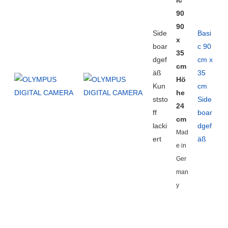
ic
90
90
Side
Basi
x
boar
c 90
35
dgef
cm x
cm
äß
35
Hö
Kun
cm
he
ststo
Side
24
ff
boar
cm
lacki
dgef
Mad
ert
äß
e in
Ger
man
y