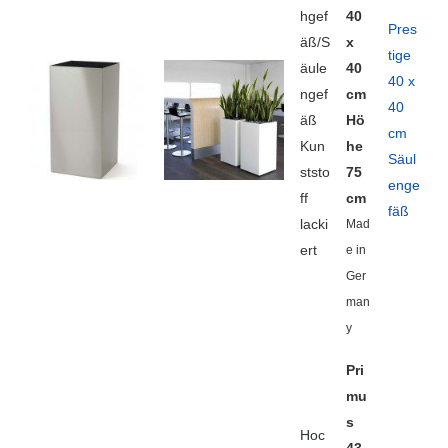
hgef
40
Pres
äß/S
x
tige
äule
40
40 x
ngef
cm
40
äß
Hö
cm
Kun
he
Säul
ststo
75
enge
ff
cm
fäß
lacki
Mad
ert
e in
Ger
man
y
Pri
mu
s
Hoc