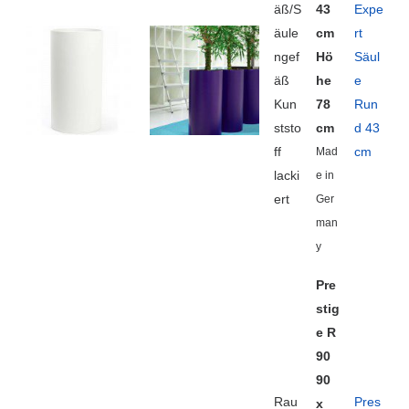
äß/S
43
Expe
äule
cm
rt
ngef
Hö
Säul
äß
he
e
Kun
78
Run
ststo
cm
d 43
ff
cm
Mad
lacki
e in
ert
Ger
man
y
Pre
stig
e R
90
90
Rau
Pres
x