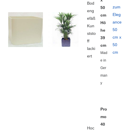
x
Bod
zum
50
eng
Eleg
cm
efäß
ance
Hö
Kun
50
he
ststo
cm x
39
ff
50
cm
lacki
cm
Mad
ert
e in
Ger
man
y
Pro
mo
40
Hoc