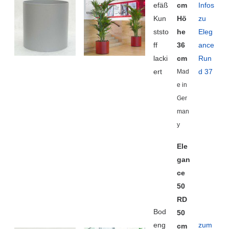
efäß
cm
Infos
Kun
Hö
zu
ststo
he
Eleg
ff
36
ance
lacki
cm
Run
ert
d 37
Mad
e in
Ger
man
y
Ele
gan
ce
50
RD
Bod
50
eng
zum
cm