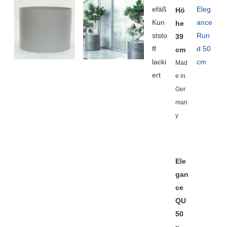
efäß
Eleg
Hö
Kun
ance
he
ststo
Run
39
ff
d 50
cm
lacki
cm
Mad
ert
e in
Ger
man
y
Ele
gan
ce
QU
50