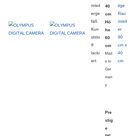
mteil
tige
40
erge
Rau
cm
fäß
mteil
Hö
Kun
er
he
ststo
90
60
ff
cm x
cm
lacki
40
Mad
ert
cm
e in
Ger
man
y
Pre
stig
e